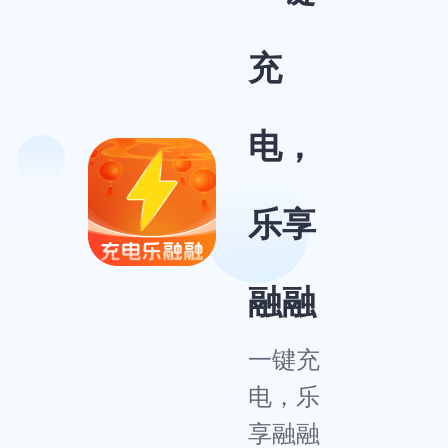
充
电，
乐享
融融
一键充
电，乐
享融融