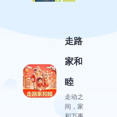
走路
家和
睦
走动之
间，家
和万事